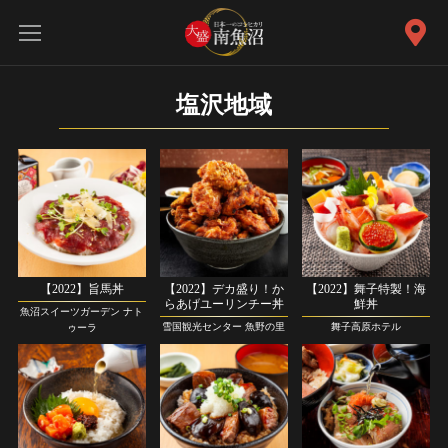
塩沢地域
【2022】旨馬丼
【2022】デカ盛り！か
【2022】舞子特製！海
らあげユーリンチー丼
鮮丼
魚沼スイーツガーデン ナト
雪国観光センター 魚野の里
舞子高原ホテル
ゥーラ