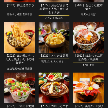
【2022】特上道楽チラ
【2022】おかげさまで
【2022】合せうな重本
シ
50周年！人気３種のス
気丼
タミナ丼
廻るすし道楽 塩沢本店
塩沢やぶそば
どさん子 塩沢店
【2022】越の鶏のかし
【2022】とりたま天丼
【2022】ばあちゃん直
わ天と黒まいたけの特
伝のモツ焼き丼
割烹だいにんぐ みまつ
製天丼
まつい食堂
越後塩沢そば処 田畑屋
【2022】アボカド海鮮
【2022】ゴロっと牛す
【2022】笑顔の一時(ひ