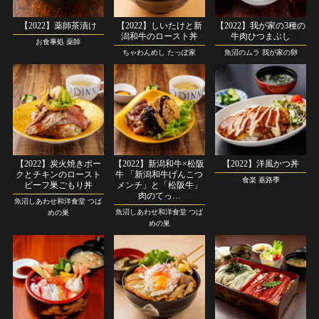
【2022】薬師茶漬け
【2022】しいたけと新
【2022】我が家の3種の
潟和牛のロースト丼
牛肉ひつまぶし
お食事処 薬師
ちゃわんめし たっぽ家
魚沼のムラ 我が家の卵
【2022】炭火焼きポー
【2022】新潟和牛×松阪
【2022】洋風かつ丼
クとチキンのロースト
牛 「新潟和牛げんこつ
食楽 嘉路季
ビーフ巣ごもり丼
メンチ」と「松阪牛」
肉のてっ…
魚沼しあわせ和洋食堂 つば
魚沼しあわせ和洋食堂 つば
めの巣
めの巣