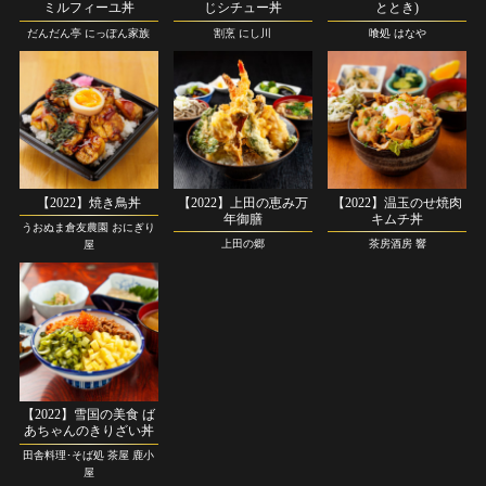
ミルフィーユ丼
じシチュー丼
ととき)
だんだん亭 にっぽん家族
割烹 にし川
喰処 はなや
【2022】焼き鳥丼
【2022】上田の恵み万
【2022】温玉のせ焼肉
年御膳
キムチ丼
うおぬま倉友農園 おにぎり
上田の郷
茶房酒房 響
屋
【2022】雪国の美食 ば
あちゃんのきりざい丼
田舎料理･そば処 茶屋 鹿小
屋