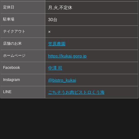
定休日
月,火,不定休
駐車場
30台
テイクアウト
×
店舗のお米
笠原農園
ホームページ
https://kukai.gorp.jp
Facebook
中澤 司
Instagram
@bistro_kukai
LINE
ごちそうお肉ビストロくう海