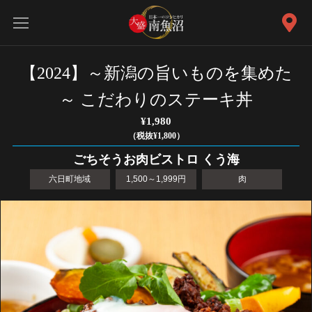
【2024】～新潟の旨いものを集めた
～ こだわりのステーキ丼
¥1,980
（税抜¥1,800）
ごちそうお肉ビストロ くう海
六日町地域
1,500～1,999円
肉