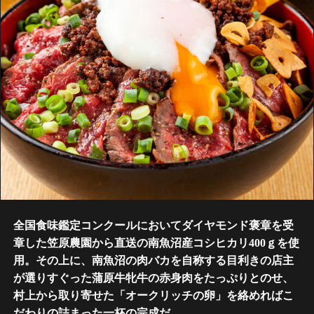
全国食味鑑定コンクールにおいてダイヤモンド褒章を受
章した笠原農園から直送の南魚沼産コシヒカリ400ｇを使
用。その上に、南魚沼の肉バカを自称する目利きの店主
が選りすぐった蒲原牛牝牛の赤身肉をたっぷりとのせ、
村上から取り寄せた「オークリッチの卵」を絡めればこ
だわりの詰まった一杯の完成だ。