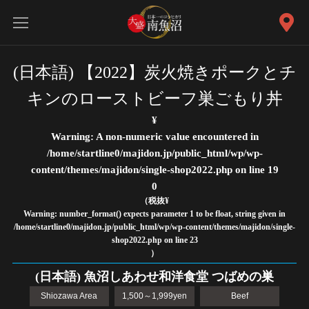
(日本語) 【2022】炭火焼きポークとチ
キンのローストビーフ巣ごもり丼
¥
Warning
: A non-numeric value encountered in
/home/startline0/majidon.jp/public_html/wp/wp-
content/themes/majidon/single-shop2022.php
on line
19
0
（税抜¥
Warning
: number_format() expects parameter 1 to be float, string given in
/home/startline0/majidon.jp/public_html/wp/wp-content/themes/majidon/single-
shop2022.php
on line
23
）
(日本語) 魚沼しあわせ和洋食堂 つばめの巣
Shiozawa Area
1,500～1,999yen
Beef