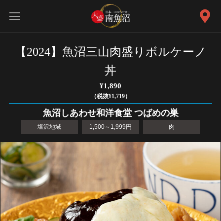
【2024】魚沼三山肉盛りボルケーノ
丼
¥1,890
（税抜¥1,719）
魚沼しあわせ和洋食堂 つばめの巣
塩沢地域
1,500～1,999円
肉