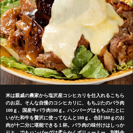
米は親戚の農家から塩沢産コシヒカリを仕入れるこちら
のお店。そんな自慢のコシヒカリに、もちぶたのバラ肉
100ｇ、国産牛バラ肉100ｇ。ハンバーグはもちぶたとに
いがた和牛を贅沢に使ってなんと180ｇ。合計380ｇのお
肉が十二分に堪能できる１杯。バラ肉の味付けはしっか
りと、でもハンバーグは柔らかくボリューミー。別料金