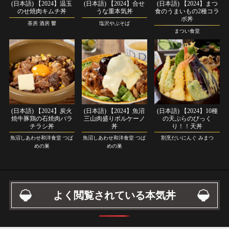
(日本語) 【2024】温玉
(日本語) 【2024】合せ
(日本語) 【2024】まつ
のせ焼肉キムチ丼
うな重本気丼
食のうまいもの2種コラ
ボ丼
茶房 酒房 響
塩沢やぶそば
まつい食堂
(日本語) 【2024】炭火
(日本語) 【2024】魚沼
(日本語) 【2024】10種
焼牛豚鶏の石焼肉バラ
三山肉盛りボルケーノ
の天ぷらのびっく
チラシ丼
丼
り！！天丼
魚沼しあわせ和洋食堂 つば
魚沼しあわせ和洋食堂 つば
割烹だいにんぐ みまつ
めの巣
めの巣
よく閲覧されている本気丼