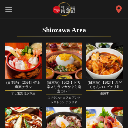
Shiozawa Area
(日本語) 【2024】特上
(日本語) 【2024】ピリ
(日本語) 【2024】具だ
道楽チラシ
辛スリランカかぐら南
くさんのエビチリ丼
蛮カレー
すし道楽 塩沢本店
嘉路季
スリランカ カフェ アンド
レストラン アラリヤ