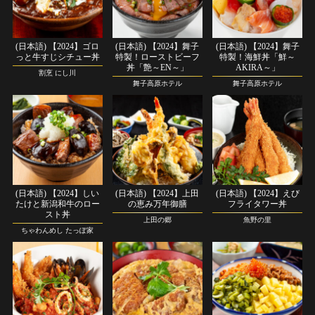
(日本語) 【2024】ゴロ
(日本語) 【2024】舞子
(日本語) 【2024】舞子
っと牛すじシチュー丼
特製！ローストビーフ
特製！海鮮丼「鮮～
丼「艶～EN～」
AKIRA～」
割烹 にし川
舞子高原ホテル
舞子高原ホテル
(日本語) 【2024】しい
(日本語) 【2024】上田
(日本語) 【2024】えび
たけと新潟和牛のロー
の恵み万年御膳
フライタワー丼
スト丼
上田の郷
魚野の里
ちゃわんめし たっぽ家