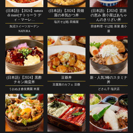
(日本語) 【2024】natura
(日本語) 【2024】田畑
(日本語) 【2024】雲洞
di mare(ナトゥーラ デ
屋の本気かつ丼
の恵み 鹿小屋ばあちゃ
ィ・マーレ…
んのきりざい丼
塩沢そば処 田畑屋
魚沼スイーツガーデン
田舎料理･そば処 茶屋 鹿小
NATURA
屋
(日本語) 【2024】黒酢
豆爺丼
新・人気3種のスタミナ
チキン南蛮丼
丼
豆腐屋のカフェ 豆爺
うおぬま倉友農園 米屋
どさん子 塩沢店