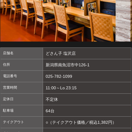
店舗名
どさん子 塩沢店
住所
新潟県南魚沼市中126-1
電話番号
025-782-1099
営業時間
11:00～Lo.23:15
定休日
不定休
駐車場
64台
テイクアウト
○（テイクアウト価格／税込1,382円）