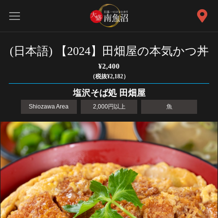
(日本語) 【2024】田畑屋の本気かつ丼
¥2,400
（税抜¥2,182）
塩沢そば処 田畑屋
Shiozawa Area
2,000円以上
魚