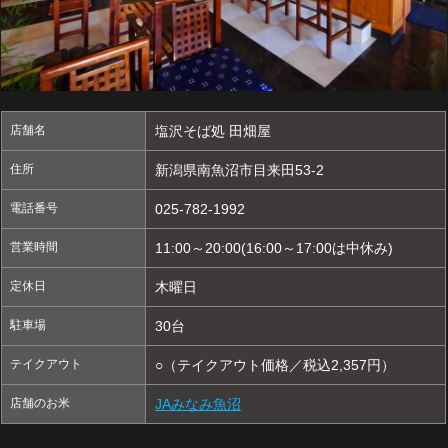
店舗名
塩沢そば処 田畑屋
住所
新潟県南魚沼市目来田53-2
電話番号
025-782-1992
営業時間
11:00～20:00(16:00～17:00は中休み)
定休日
木曜日
駐車場
30台
テイクアウト
○（テイクアウト価格／税込2,357円）
店舗のお米
JAみなみ魚沼