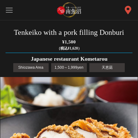
Tenkeiko with a pork filling Donburi
¥1,500
（税込¥1,620）
Japanese restaurant Kometarou
Shiozawa Area
1,500～1,999yen
天恵菇