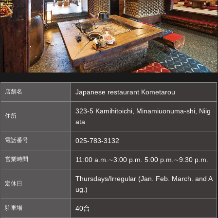
店舗名
Japanese restaurant Kometarou
323-5 Kamihitoichi, Minamiuonuma-shi, Niig
住所
ata
電話番号
025-783-3132
営業時間
11:00 a.m.∼3:00 p.m. 5:00 p.m.∼9:30 p.m.
Thursdays/Irregular (Jan. Feb. March. and A
定休日
ug.)
駐車場
40台