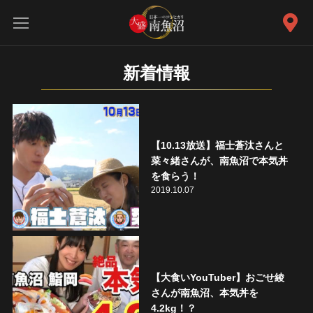
新着情報
【10.13放送】福士蒼汰さんと
菜々緒さんが、南魚沼で本気丼
を食らう！
2019.10.07
【大食いYouTuber】おごせ綾
さんが南魚沼、本気丼を
4.2kg！？