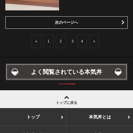
次のページへ
«
1
2
3
4
»
よく閲覧されている本気丼
トップに戻る
トップ
本気丼とは