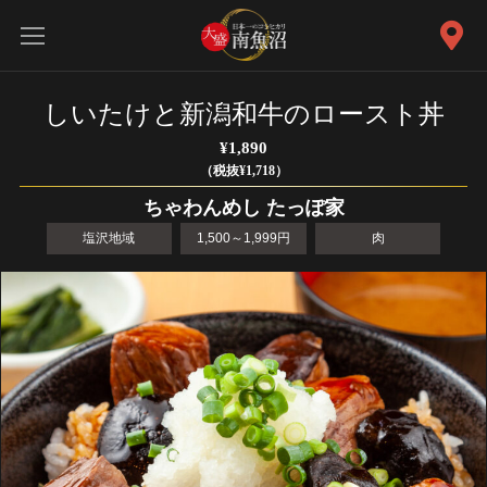
しいたけと新潟和牛のロースト丼
¥1,890
（税抜¥1,718）
ちゃわんめし たっぽ家
塩沢地域
1,500～1,999円
肉