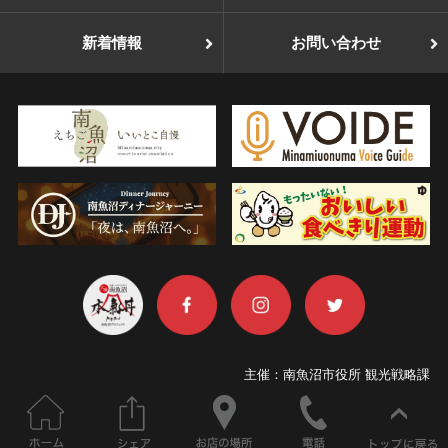
新着情報
お問い合わせ
主催：南魚沼市役所 観光戦略課
TEL：025-775-7019
ホーム
このページをシェアする
お店の場所
電話
© Copyright 南魚沼・本気丼（マジ丼）