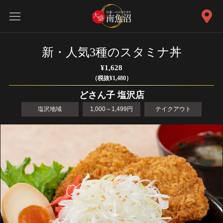
新・人気3種のスタミナ丼
¥1,628
（税抜¥1,480）
どさん子 塩沢店
塩沢地域
1,000～1,499円
テイクアウト