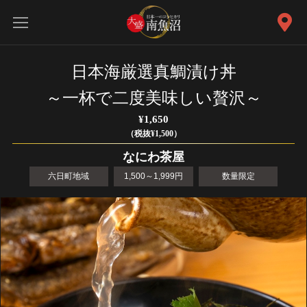
日本海厳選真鯛漬け丼
～一杯で二度美味しい贅沢～
¥1,650
（税抜¥1,500）
なにわ茶屋
六日町地域
1,500～1,999円
数量限定