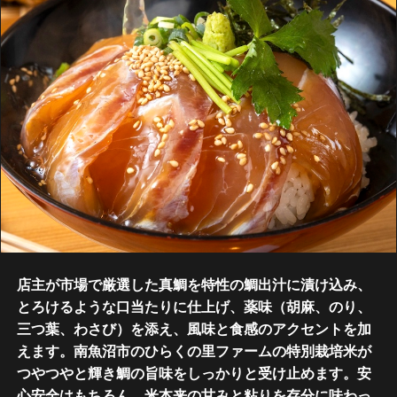
店主が市場で厳選した真鯛を特性の鯛出汁に漬け込み、
とろけるような口当たりに仕上げ、薬味（胡麻、のり、
三つ葉、わさび）を添え、風味と食感のアクセントを加
えます。南魚沼市のひらくの里ファームの特別栽培米が
つやつやと輝き鯛の旨味をしっかりと受け止めます。安
心安全はもちろん、米本来の甘みと粘りを存分に味わっ