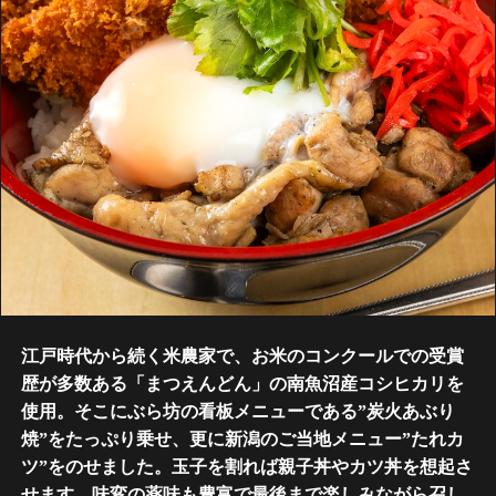
江戸時代から続く米農家で、お米のコンクールでの受賞
歴が多数ある「まつえんどん」の南魚沼産コシヒカリを
使用。そこにぶら坊の看板メニューである”炭火あぶり
焼”をたっぷり乗せ、更に新潟のご当地メニュー”たれカ
ツ”をのせました。玉子を割れば親子丼やカツ丼を想起さ
せます。味変の薬味も豊富で最後まで楽しみながら召し