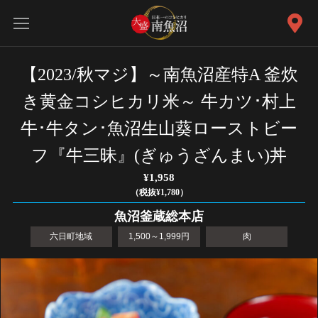
【2023/秋マジ】～南魚沼産特A 釜炊
き黄金コシヒカリ米～ 牛カツ･村上
牛･牛タン･魚沼生山葵ローストビー
フ『牛三昧』(ぎゅうざんまい)丼
¥1,958
（税抜¥1,780）
魚沼釜蔵総本店
六日町地域
1,500～1,999円
肉