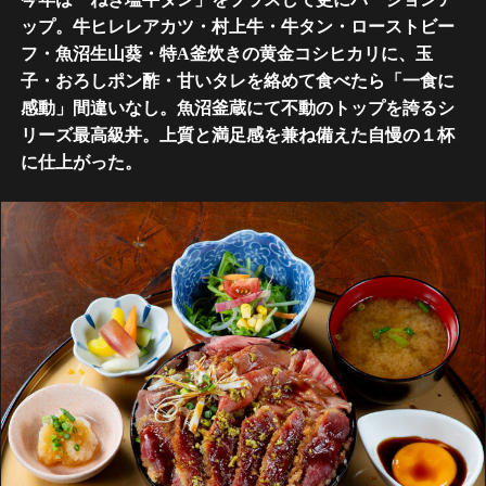
ップ。牛ヒレレアカツ・村上牛・牛タン・ローストビー
フ・魚沼生山葵・特A釜炊きの黄金コシヒカリに、玉
子・おろしポン酢・甘いタレを絡めて食べたら「一食に
感動」間違いなし。魚沼釜蔵にて不動のトップを誇るシ
リーズ最高級丼。上質と満足感を兼ね備えた自慢の１杯
に仕上がった。