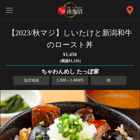
【2023/秋マジ】しいたけと新潟和牛
のロースト丼
¥1,450
（税抜¥1,318）
ちゃわんめし たっぽ家
塩沢地域
1,000～1,499円
肉