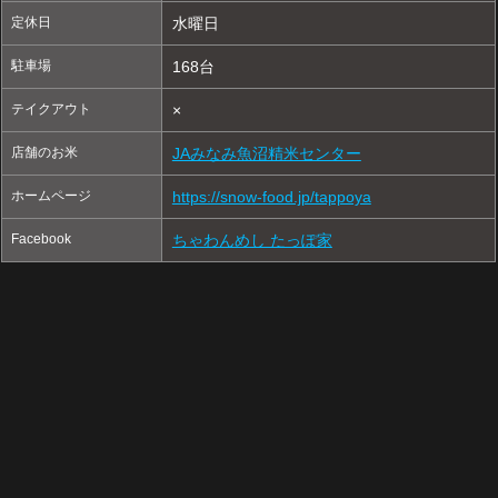
定休日
水曜日
駐車場
168台
テイクアウト
×
店舗のお米
JAみなみ魚沼精米センター
ホームページ
https://snow-food.jp/tappoya
Facebook
ちゃわんめし たっぽ家