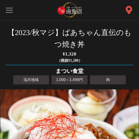
【2023/秋マジ】ばあちゃん直伝のも
つ焼き丼
¥1,320
（税抜¥1,200）
まつい食堂
塩沢地域
1,000～1,499円
肉