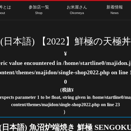
丼とは
参加店一覧
お米屋さん
新着情報
out
Shop
Okomeya
News
(日本語) 【2022】鮮極の天極丼
¥
ric value encountered in
/home/startline0/majidon.
ontent/themes/majidon/single-shop2022.php
on line
0
（税抜¥
xpects parameter 1 to be float, string given in
/home/startline0/m
content/themes/majidon/single-shop2022.php
on line
23
）
(日本語) 魚沼炉端焼き 鮮極 SENGOK