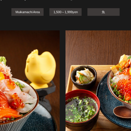
Muikamachi Area
1,500～1,999yen
魚