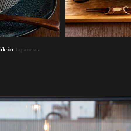
able in
Japanese
.