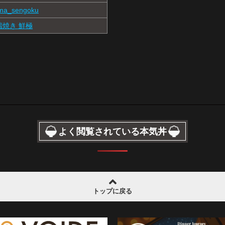
a_sengoku
端焼き 鮮極
よく閲覧されている本気丼
トップに戻る