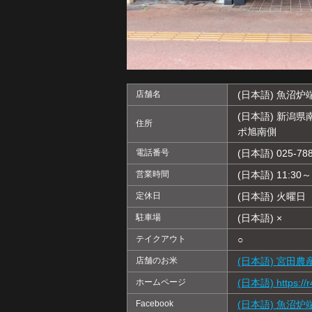
店舗名
(日本語) 魚沼炉端
(日本語) 新潟県
住所
ポ旭南側
電話番号
(日本語) 025-788
営業時間
(日本語) 11:30～
定休日
(日本語) 火曜日
駐車場
(日本語) ×
テイクアウト
○
店舗のお米
(日本語) 宮田
ホームページ
(日本語) https://r
Facebook
(日本語) 魚沼炉