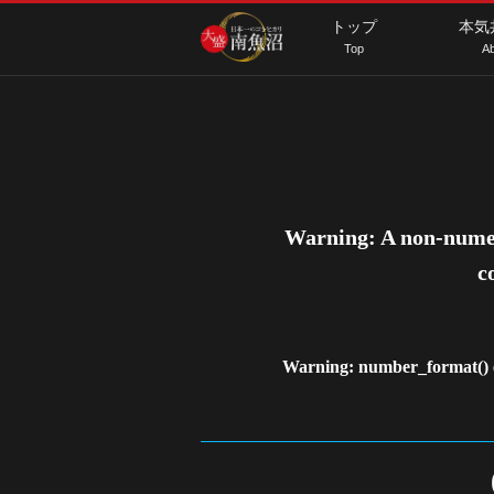
トップ
本気
Top
Ab
Warning
: A non-nume
c
Warning
: number_format() e