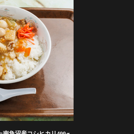
南魚沼産コシヒカリ400ℊ