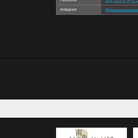
Facebook
ムイカスノーリ
Instagram
@muicasnowreso