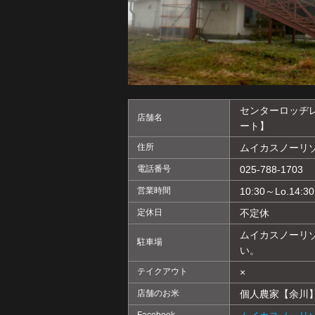
センターロッヂ
店舗名
ート】
住所
ムイカスノーリゾ
電話番号
025-788-1703
営業時間
10:30～Lo.14:30
定休日
不定休
ムイカスノーリ
駐車場
い。
テイクアウト
×
店舗のお米
個人農家【余川