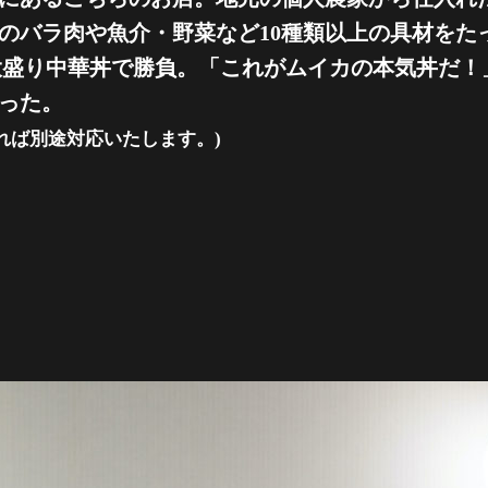
のバラ肉や魚介・野菜など10種類以上の具材をた
ℊの大盛り中華丼で勝負。「これがムイカの本気丼だ
った。
れば別途対応いたします。)