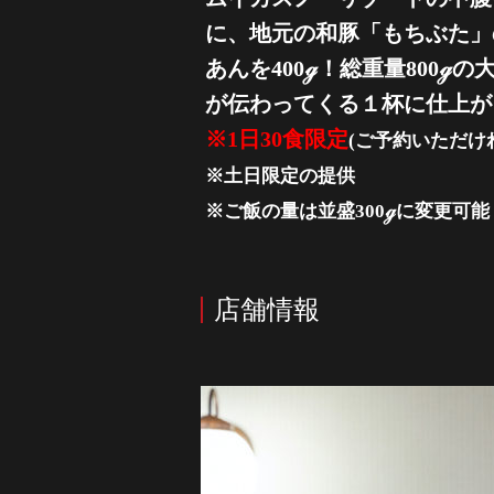
に、地元の和豚「もちぶた」
あんを400ℊ！総重量800
が伝わってくる１杯に仕上が
※1日30食限定
(ご予約いただけ
※土日限定の提供
※ご飯の量は並盛300ℊに変更可能
店舗情報