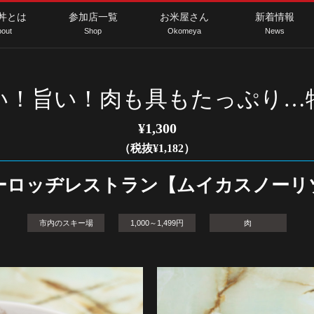
丼とは
参加店一覧
お米屋さん
新着情報
out
Shop
Okomeya
News
早い！旨い！肉も具もたっぷり
¥1,300
（税抜¥1,182）
ーロッヂレストラン【ムイカスノーリ
市内のスキー場
1,000～1,499円
肉