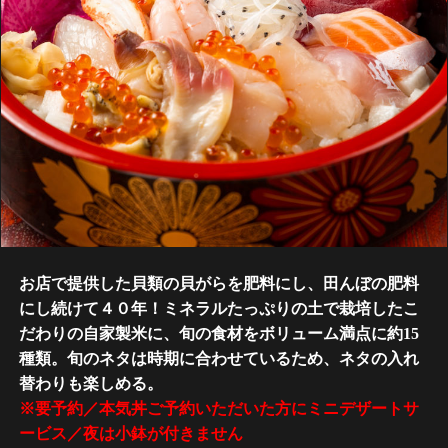
お店で提供した貝類の貝がらを肥料にし、田んぼの肥料
にし続けて４０年！ミネラルたっぷりの土で栽培したこ
だわりの自家製米に、旬の食材をボリューム満点に約15
種類。旬のネタは時期に合わせているため、ネタの入れ
替わりも楽しめる。
※要予約／本気丼ご予約いただいた方にミニデザートサ
ービス／夜は小鉢が付きません