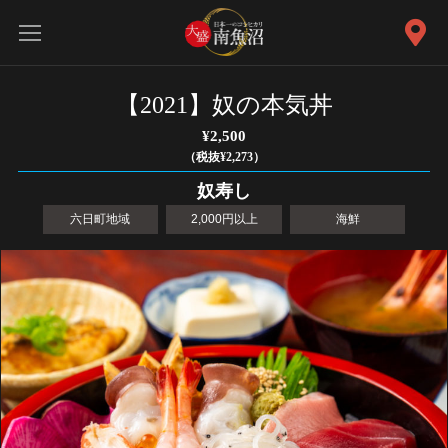
【2021】奴の本気丼
¥2,500
（税抜¥2,273）
奴寿し
六日町地域
2,000円以上
海鮮