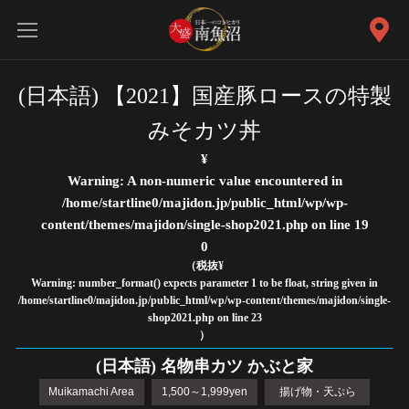
(日本語) 【2021】国産豚ロースの特製
みそカツ丼
¥
Warning
: A non-numeric value encountered in
/home/startline0/majidon.jp/public_html/wp/wp-
content/themes/majidon/single-shop2021.php
on line
19
0
（税抜¥
Warning
: number_format() expects parameter 1 to be float, string given in
/home/startline0/majidon.jp/public_html/wp/wp-content/themes/majidon/single-
shop2021.php
on line
23
）
(日本語) 名物串カツ かぶと家
Muikamachi Area
1,500～1,999yen
揚げ物・天ぷら