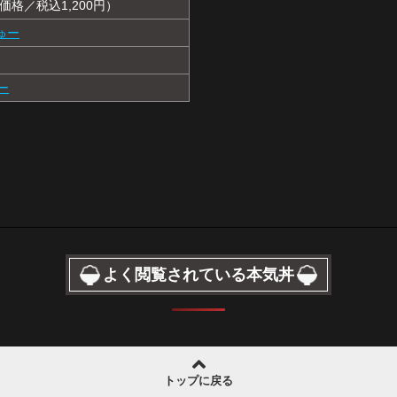
価格／税込1,200円）
 じゅー
ゅー
よく閲覧されている本気丼
トップに戻る