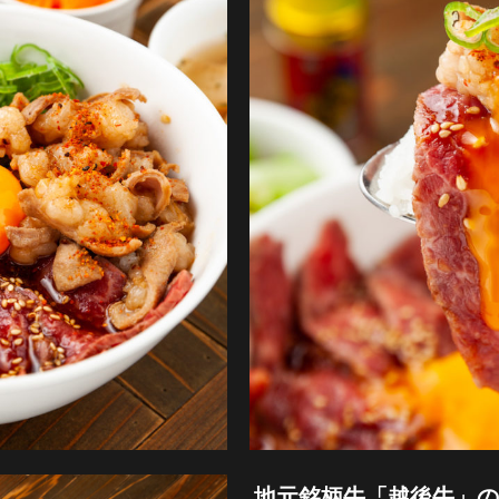
地元銘柄牛「越後牛」の