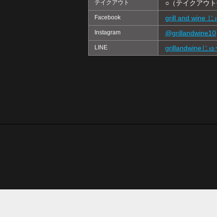
テイクアウト
○（テイクアウト
Facebook
grill and wine
Instagram
@grillandwine10
LINE
grillandwineじ