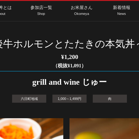
丼とは
参加店一覧
お米屋さん
新着情報
out
Shop
Okomeya
News
越後牛ホルモンとたたきの本気
¥1,200
（税抜¥1,091）
grill and wine じゅー
六日町地域
1,000～1,499円
肉