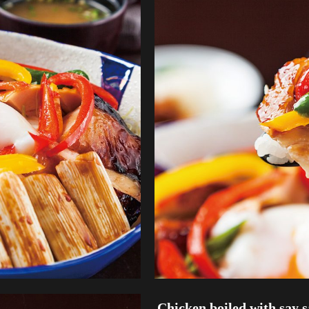
Chicken boiled with say 