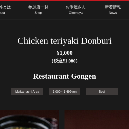
丼とは
参加店一覧
お米屋さん
新着情報
out
Shop
Okomeya
News
Chicken teriyaki Donburi
¥1,000
（税込¥1,080）
Restaurant Gongen
Muikamachi Area
1,000～1,499yen
Beef