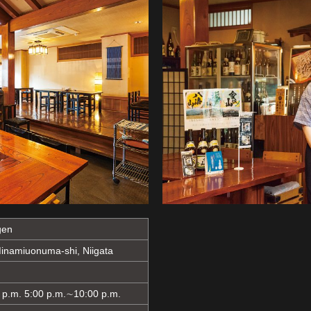
gen
inamiuonuma-shi, Niigata
 p.m. 5:00 p.m.∼10:00 p.m.