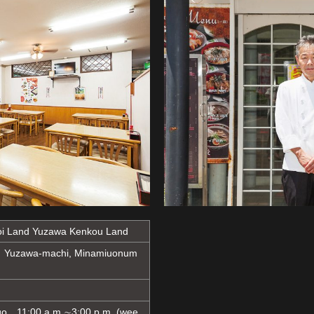
oi Land Yuzawa Kenkou Land
Yuzawa-machi, Minamiuonum
go 11:00 a.m.∼3:00 p.m. (wee