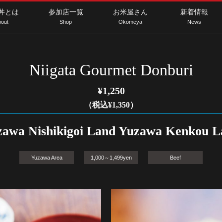
丼とは
参加店一覧
お米屋さん
新着情報
out
Shop
Okomeya
News
Niigata Gourmet Donburi
¥1,250
（税込¥1,350）
zawa Nishikigoi Land Yuzawa Kenkou L
Yuzawa Area
1,000～1,499yen
Beef