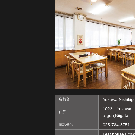
店舗名
Yuzawa Nishikig
1022 Yuzawa, 
住所
a-gun,Niigata
電話番号
025-784-3751
Lest house Echi