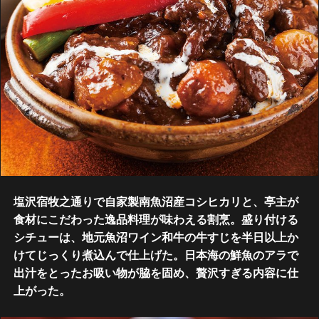
塩沢宿牧之通りで自家製南魚沼産コシヒカリと、亭主が
食材にこだわった逸品料理が味わえる割烹。盛り付ける
シチューは、地元魚沼ワイン和牛の牛すじを半日以上か
けてじっくり煮込んで仕上げた。日本海の鮮魚のアラで
出汁をとったお吸い物が脇を固め、贅沢すぎる内容に仕
上がった。