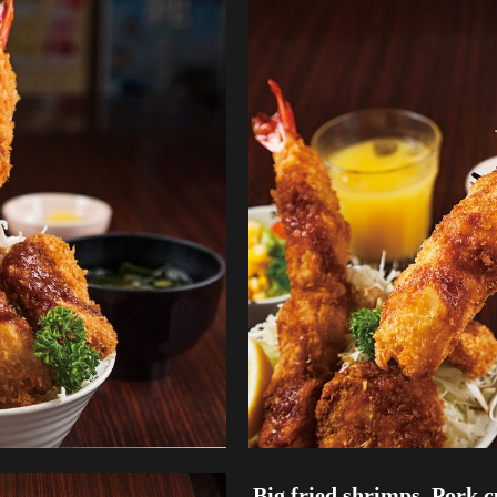
Big fried shrimps, Pork c