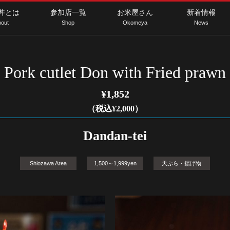
丼とは
参加店一覧
お米屋さん
新着情報
out
Shop
Okomeya
News
Pork cutlet Don with Fried prawn
¥1,852
（税込¥2,000）
Dandan-tei
Shiozawa Area
1,500～1,999yen
天ぷら・揚げ物