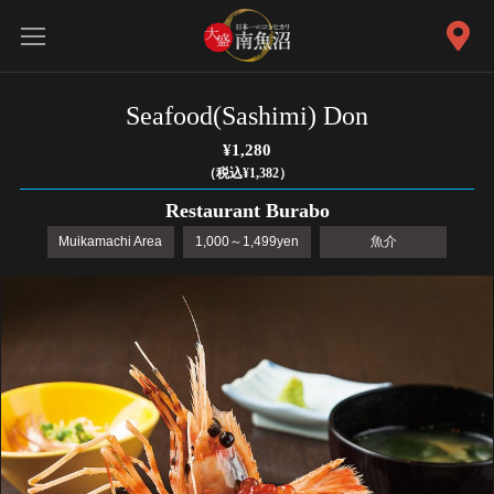
Seafood(Sashimi) Don
¥1,280
（税込¥1,382）
Restaurant Burabo
Muikamachi Area
1,000～1,499yen
魚介