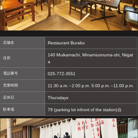
店舗名
Restaurant Burabo
140 Muikamachi, Minamiuonuma-shi, Niigat
住所
a
電話番号
025-772-3551
営業時間
11:30 a.m.∼2:00 p.m. 5:00 p.m.∼11:00 p.m.
定休日
Thursdays
駐車場
79 (parking lot infront of the station)台