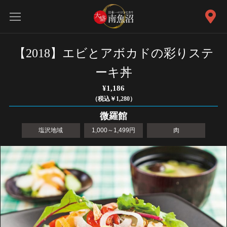
【2018】エビとアボカドの彩りステ
ーキ丼
¥1,186
（税込￥1,280）
微羅館
塩沢地域
1,000～1,499円
肉