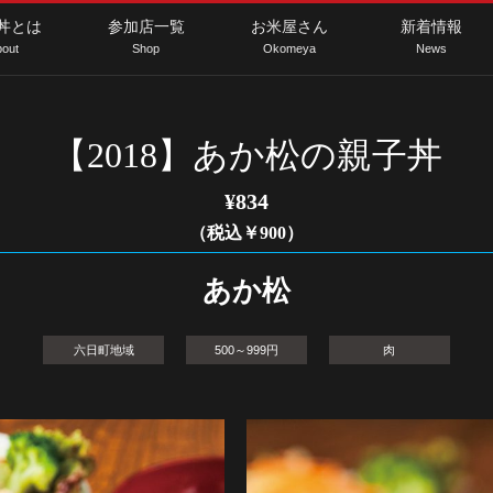
丼とは
参加店一覧
お米屋さん
新着情報
out
Shop
Okomeya
News
【2018】あか松の親子丼
¥834
（税込￥900）
あか松
六日町地域
500～999円
肉