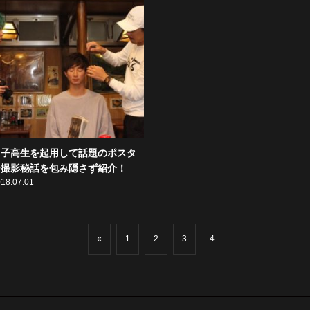
男子高生を起用して話題のポスタ
ー撮影秘話を包み隠さず紹介！
18.07.01
«
1
2
3
4