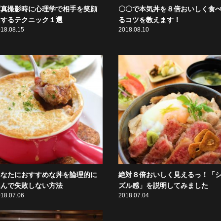
写真撮影時に心理学で相手を笑顔
〇〇で本気丼を８倍おいしく食
にするテクニック１選
るコツを教えます！
18.08.15
2018.08.10
あなたにおすすめな丼を論理的に
絶対８倍おいしく見えるっ！「
選んで失敗しない方法
ズル感」を説明してみました
18.07.06
2018.07.04