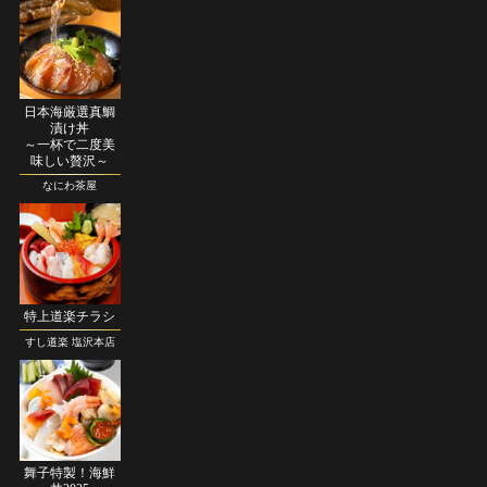
日本海厳選真鯛
漬け丼
～一杯で二度美
味しい贅沢～
なにわ茶屋
特上道楽チラシ
すし道楽 塩沢本店
舞子特製！海鮮