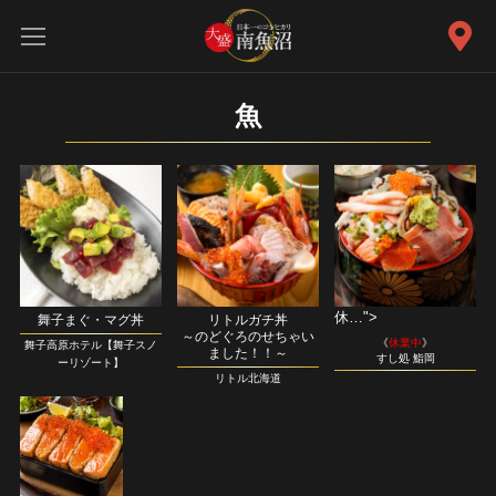
魚
休…">
舞子まぐ・マグ丼
リトルガチ丼
～のどぐろのせちゃい
《
休業中
》
舞子高原ホテル【舞子スノ
ました！！～
すし処 鮨岡
ーリゾート】
リトル北海道