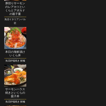
厚切りサーモン
のレアカツとい
くらとアボカド
の親子重
魚沼イタリアンバル
匠
本日の海鮮漬け
いくら丼
魚沼炉端焼き 鮮極
サーモンハラス
焼きといくらの
親子丼
魚沼炉端焼き 鮮極