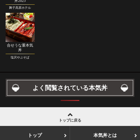
丼2025
舞子高原ホテル
合せうな重本気
丼
塩沢やぶそば
よく閲覧されている本気丼
トップに戻る
トップ
本気丼とは