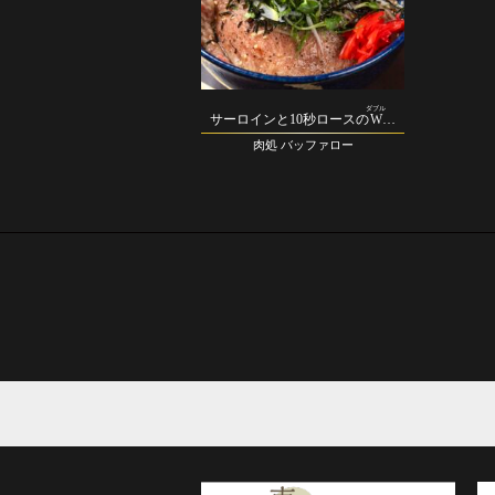
ダブル
サーロインと10秒ロースの
W
…
肉処 バッファロー