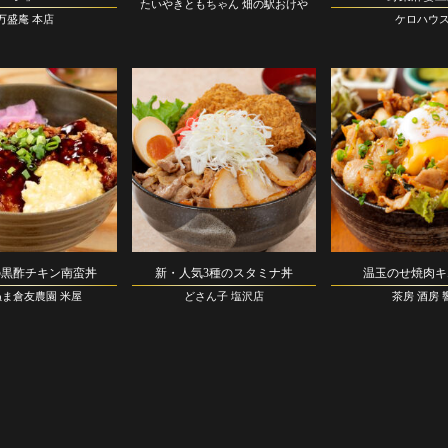
たいやきともちゃん 畑の駅おけや
万盛庵 本店
ケロハウ
の黒酢チキン南蛮丼
新・人気3種のスタミナ丼
温玉のせ焼肉キ
ま倉友農園 米屋
どさん子 塩沢店
茶房 酒房 