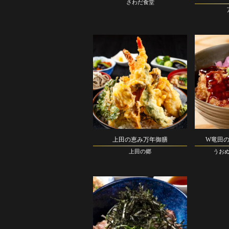
さわだ食堂
上田の恵み万年御膳
W竜田
上田の郷
うおぬ