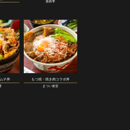
嘉路季
ス
ムチ丼
もつ焼・焼き肉コラボ丼
響
まつい食堂