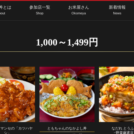
丼とは
参加店一覧
お米屋さん
新着情報
out
Shop
Okomeya
News
1,000～1,499円
！マンセの「カツハヤ
ともちゃんのなかよし丼
なだれ とう
シ」
−野菜麻婆豆