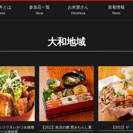
丼とは
参加店一覧
お米屋さん
新着情報
out
Shop
Okomeya
News
大和地域
ガッツリタレかつ＆味噌
【2022】魚沼の郷 恵みちらし重
【2022】ザ
ロース焼肉丼