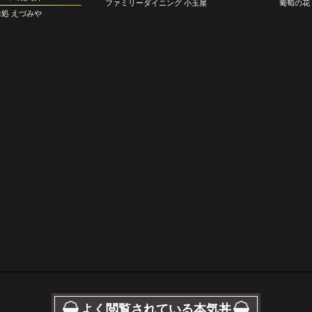
ファミリーダイニング 小玉屋
葡萄の花
味処 えづみや
よく閲覧されている本気丼